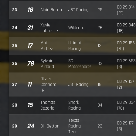
00:29.314
18
23
Alain Borda
JBT Racing
25
(21)
Xavier
00:29.348
31
24
Wildcard
26
Labrosse
(18)
Matt
Ultimatt
00:29.156
17
25
12
Michez
Racing
(70)
Sylvain
SC
00:29.653
78
26
33
Mirlaud
Motorsports
(3)
Olivier
00:29.137
11
27
Cannard
JBT Racing
18
(2)
(R)
Thomas
Shark
00:29.334
15
28
34
Cazorla
Racing
(70)
Texas
00:29.177
24
29
Bill Betton
Racing
23
(3)
Team