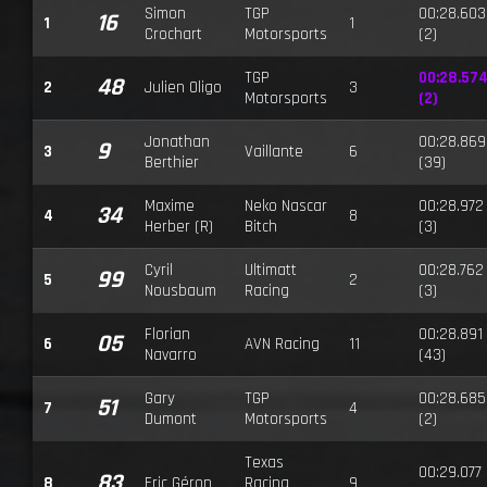
Simon
TGP
00:28.603
16
1
1
Crochart
Motorsports
(2)
TGP
00:28.57
48
2
Julien Oligo
3
Motorsports
(2)
Jonathan
00:28.869
9
3
Vaillante
6
Berthier
(39)
Maxime
Neko Nascar
00:28.972
34
4
8
Herber (R)
Bitch
(3)
Cyril
Ultimatt
00:28.762
99
5
2
Nousbaum
Racing
(3)
Florian
00:28.891
05
6
AVN Racing
11
Navarro
(43)
Gary
TGP
00:28.685
51
7
4
Dumont
Motorsports
(2)
Texas
00:29.077
83
8
Eric Géron
Racing
9