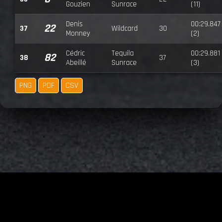
Gouzien
Sunrace
(11)
Denis
00:29.847
22
37
Wildcard
30
Monney
(2)
Cédric
Tequila
00:29.881
82
38
37
Abeillé
Sunrace
(3)
PNG
PDF
CSV