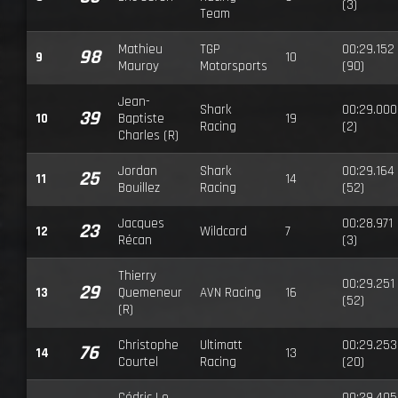
(3)
Team
Mathieu
TGP
00:29.152
98
9
10
Mauroy
Motorsports
(90)
Jean-
Shark
00:29.000
39
10
Baptiste
19
Racing
(2)
Charles (R)
Jordan
Shark
00:29.164
25
11
14
Bouillez
Racing
(52)
Jacques
00:28.971
23
12
Wildcard
7
Récan
(3)
Thierry
00:29.251
29
13
Quemeneur
AVN Racing
16
(52)
(R)
Christophe
Ultimatt
00:29.253
76
14
13
Courtel
Racing
(20)
Cédric Le
00:29.405