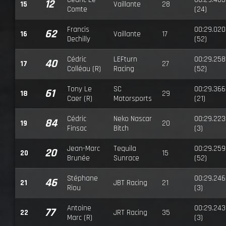
12
15
Vaillante
28
Comte
(24)
Francis
00:29.020
62
16
Vaillante
17
Dechilly
(52)
Cédric
LEFturn
00:29.258
40
17
27
Colléau (R)
Racing
(52)
Tony Le
SC
00:29.366
61
18
29
Caer (R)
Motorsports
(21)
Cédric
Neko Nascar
00:29.223
84
19
20
Finsac
Bitch
(3)
Jean-Marc
Tequila
00:29.259
20
20
15
Brunée
Sunrace
(52)
Stéphane
00:29.246
46
21
JBT Racing
21
Riou
(3)
Antoine
00:29.243
77
22
JRT Racing
35
Marc (R)
(3)