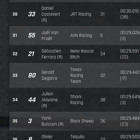
Daniel
00:30.010
33
30
Castevert
JRT Racing
31
(38)
(R)
Joël Van
00:29.026
55
31
AVN Racing
5
Praët
(3)
Sébastien
Neko Nascar
00:29.591
21
32
24
Ferrara (R)
Bitch
(22)
Texas
Gérald
00:29.442
80
33
Racing
32
Segarra
(17)
Team
Julien
Shark
00:29.649
44
34
Alavoine
38
Racing
(3)
(R)
Yann
00:29.484
3
35
Black Sheep
36
Buisson (R)
(23)
Olivier
Tequila
00:29.503
8
36
22