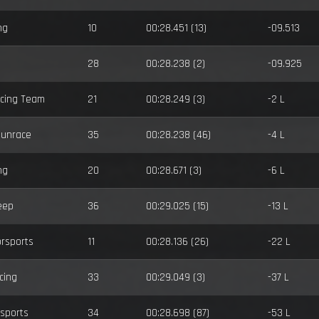
ng
10
00:28.451 (13)
-09.513
28
00:28.238 (2)
-09.925
cing Team
21
00:28.249 (3)
-2 L
Sunrace
35
00:28.238 (46)
-4 L
ng
20
00:28.671 (3)
-6 L
eep
36
00:29.025 (15)
-13 L
rsports
11
00:28.136 (26)
-22 L
cing
33
00:29.049 (3)
-37 L
sports
34
00:28.698 (87)
-53 L