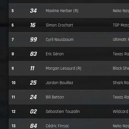
34
5
Maxime Herber (R)
Neko Nas
16
6
Simon Crochart
TGP Moto
99
7
Cyril Nousbaum
Ultimatt 
83
8
Eric Géron
Texas Ra
11
9
Morgan Lesourd (R)
Black Sh
25
10
Jordan Bouillez
Shark Ra
24
11
Bill Betton
Texas Ra
02
12
Sébastien Touzalin
Wildcard
84
13
Cédric Finsac
Neko Nas