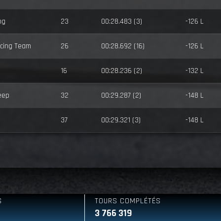
ng
23
00:28.483 (3)
-126 L
cing Team
26
00:28.692 (16)
-126 L
16
00:28.236 (2)
-132 L
eep
32
00:29.287 (2)
-148 L
37
00:29.321 (3)
-148 L
TOURS COMPLÉTÉS
JAUNES
3 766 319
6 042