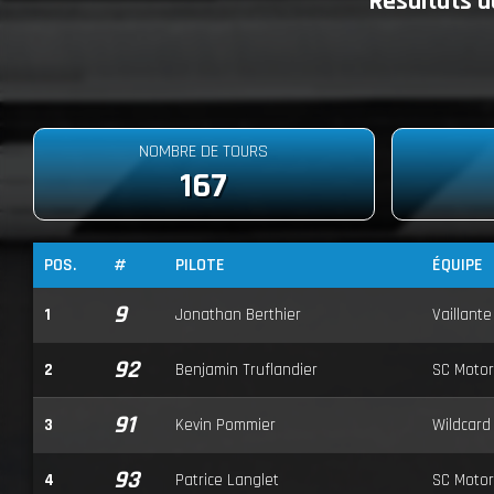
Résultats d
NOMBRE DE TOURS
167
POS.
#
PILOTE
ÉQUIPE
9
1
Jonathan Berthier
Vaillante
92
2
Benjamin Truflandier
SC Motor
91
3
Kevin Pommier
Wildcard
93
4
Patrice Langlet
SC Motor