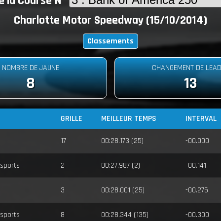
e la Course N°
Charlotte Motor Speedway (15/10/2014)
Classements
NOMBRE DE JAUNE
CHANGEMENT DE LEA
8
13
GRILLE
MEILLEUR TEMPS
INTERVAL
17
00:28.173 (25)
-00.000
sports
2
00:27.987 (2)
-00.141
3
00:28.001 (25)
-00.275
sports
8
00:28.344 (135)
-00.300