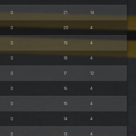
0
21
14
0
20
4
0
19
4
0
18
4
0
17
12
0
16
4
0
15
4
0
14
4
0
13
4