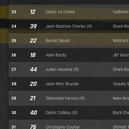
12
23
Cédric Le Comte
Vaillante
39
24
Jean-Baptiste Charles (R)
Shark Ra
22
25
Benoît Depail
Wildcard
18
26
Alain Borda
JBT Raci
44
27
Julien Alavoine (R)
Shark Ra
20
28
Jean-Marc Brunée
Tequila 
21
29
Sébastien Ferrara (R)
Neko Nas
40
30
Cédric Colléau (R)
Black Sh
76
31
Christophe Courtel
Ultimatt 