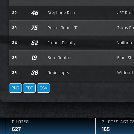
46
32
Stéphane Riou
JBT Raci
75
33
Pascal Dupas (R)
Texas Ra
62
34
Francis Dechilly
Vaillante
19
35
Brice Rouffet
Black Sh
38
36
David Lopez
Wildcard
PNG
PDF
CSV
PILOTES ACTIFS
165