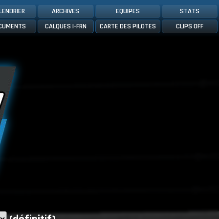
LENDRIER
ARCHIVES
EQUIPES
STATS
CUMENTS
CALQUES I-FRN
CARTE DES PILOTES
CLIPS OFF