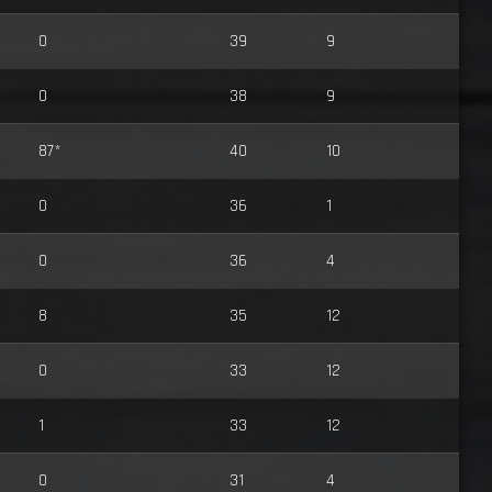
0
39
9
0
38
9
87*
40
10
0
36
1
0
36
4
8
35
12
0
33
12
1
33
12
0
31
4