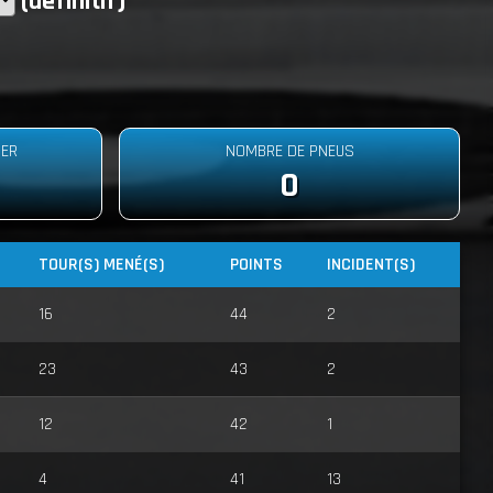
(définitif)
DER
NOMBRE DE PNEUS
0
TOUR(S) MENÉ(S)
POINTS
INCIDENT(S)
16
44
2
23
43
2
12
42
1
4
41
13