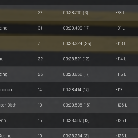
27
00:28.705 (3)
-78 L
cing
31
00:28.409 (17)
-91 L
7
00:28.324 (26)
-113 L
ng
22
00:28.521 (12)
-114 L
cing
25
00:28.652 (17)
-116 L
Sunrace
14
00:28.414 (17)
-117 L
car Bitch
18
00:28.535 (15)
-125 L
eep
15
00:28.507 (13)
-125 L
Racing
19
00:28.234 (3)
-126 L