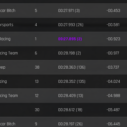
car Bitch
5
00:27.971 (3)
-00.453
rsports
4
00:27.993 (26)
-00.581
Racing
1
00:27.895 (2)
-00.923
cing Team
6
00:28.198 (2)
-00.977
eep
38
00:28.363 (136)
-03.737
cing
13
00:28.352 (135)
-04.024
cing Team
12
00:28.409 (13)
-04.988
30
00:28.612 (18)
-05.487
car Bitch
9
00:28.197 (26)
-06.445