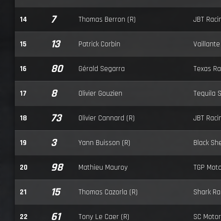
7
14
Thomas Berron (R)
JBT Raci
13
15
Patrick Corbin
Vaillante
80
16
Gérald Segarra
Texas Ra
8
17
Olivier Gouzien
Tequila 
73
18
Olivier Cannard (R)
JBT Raci
3
19
Yann Buisson (R)
Black Sh
98
20
Mathieu Mauroy
TGP Moto
15
21
Thomas Cazorla (R)
Shark Ra
61
22
Tony Le Caer (R)
SC Motor