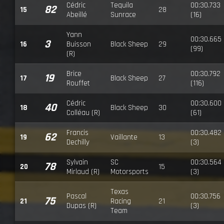
Cédric
Tequila
00:30.733
82
15
28
Abeillé
Sunrace
(16)
Yann
00:30.665
3
16
Buisson
Black Sheep
29
(99)
(R)
Brice
00:30.792
19
17
Black Sheep
27
Rouffet
(116)
Cédric
00:30.600
40
18
Black Sheep
30
Colléau (R)
(61)
Francis
00:30.482
62
19
Vaillante
13
Dechilly
(3)
Sylvain
SC
00:30.564
78
20
15
Mirlaud (R)
Motorsports
(3)
Texas
Pascal
00:30.756
75
21
Racing
21
Dupas (R)
(3)
Team