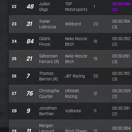
Julien
TGP
00:30.096
48
22
1
Oligo
Motorsports
(2)
Xavier
00:30.784
31
23
Wildcard
23
Labrosse
(3)
Cédric
Neko Nascar
00:30.352
84
24
10
Finsac
Bitch
(2)
Sébastien
Neko Nascar
00:30.891
21
25
19
Ferrara (R)
Bitch
(3)
Thomas
00:30.782
7
26
JBT Racing
20
Berron (R)
(3)
Christophe
Ultimatt
00:30.559
76
27
12
Courtel
Racing
(2)
Jonathan
00:30.391
9
28
Vaillante
11
Berthier
(2)
Morgan
00:30.984
11
29
Lesourd
Black Sheep
31