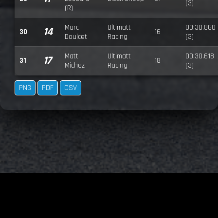
(3)
(R)
Marc
Ultimatt
00:30.860
14
30
16
Doulcet
Racing
(3)
Matt
Ultimatt
00:30.618
17
31
18
Michez
Racing
(3)
PNG
PDF
CSV