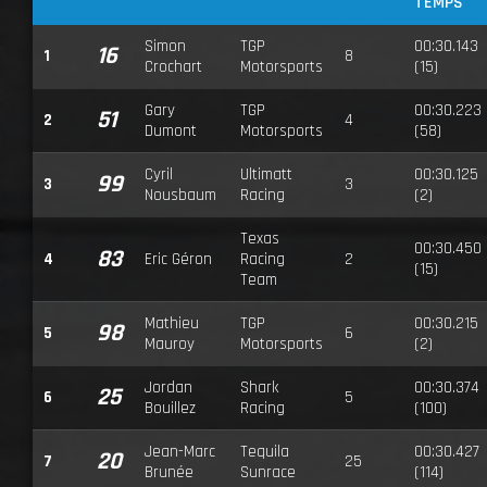
TEMPS
Simon
TGP
00:30.143
16
1
8
Crochart
Motorsports
(15)
Gary
TGP
00:30.223
51
2
4
Dumont
Motorsports
(58)
Cyril
Ultimatt
00:30.125
99
3
3
Nousbaum
Racing
(2)
Texas
00:30.450
83
4
Eric Géron
Racing
2
(15)
Team
Mathieu
TGP
00:30.215
98
5
6
Mauroy
Motorsports
(2)
Jordan
Shark
00:30.374
25
6
5
Bouillez
Racing
(100)
Jean-Marc
Tequila
00:30.427
20
7
25
Brunée
Sunrace
(114)