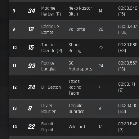
Maxime
Neko Nascar
00:30.242
34
8
14
Herber (R)
Bitch
(15)
Cédric Le
00:30.437
12
9
Vaillante
26
Comte
(108)
Thomas
Shark
00:30.585
15
10
22
Cazorla (R)
Racing
(63)
Patrice
SC
00:30.557
93
11
24
Langlet
Motorsports
(16)
Texas
00:30.171
24
12
Bill Betton
Racing
7
(2)
Team
Olivier
Tequila
00:30.505
8
13
9
Gouzien
Sunrace
(63)
Benoît
00:30.548
22
14
Wildcard
17
Depail
(3)